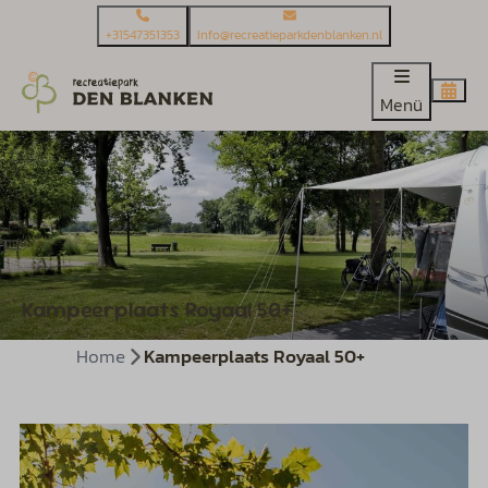
+31547351353
Info@recreatieparkdenblanken.nl
Menü
Kampeerplaats Royaal 50+
Home
Kampeerplaats Royaal 50+