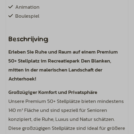
Animation
Boulespiel
Stellplatz
Beschrijving
Stellplätze ab 140 m² oder größer
Erleben Sie Ruhe und Raum auf einem Premium
Wasseranschluss auf dem Platz
50+ Stellplatz im Recreatiepark Den Blanken,
Anschluss an die Kanalisation an Ihrem
mitten in der malerischen Landschaft der
Stellplatz
Achterhoek!
Inklusive Vogelgezwitscher rund um Ihren
Campingplatz
Großzügiger Komfort und Privatsphäre
Strom: 10 Ampere (4 kWh pro Tag)
Unsere Premium 50+ Stellplätze bieten mindestens
Inklusive warmer Duschen und Wasser im
140 m² Fläche und sind speziell für Senioren
Sanitärgebäude
konzipiert, die Ruhe, Luxus und Natur schätzen.
1 Auto auf dem Platz erlaubt
Diese großzügigen Stellplätze sind ideal für größere