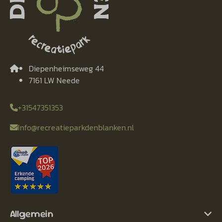
Diepenheimseweg 44
7161 LW Neede
+31547351353
Info@recreatieparkdenblanken.nl
Allgemein