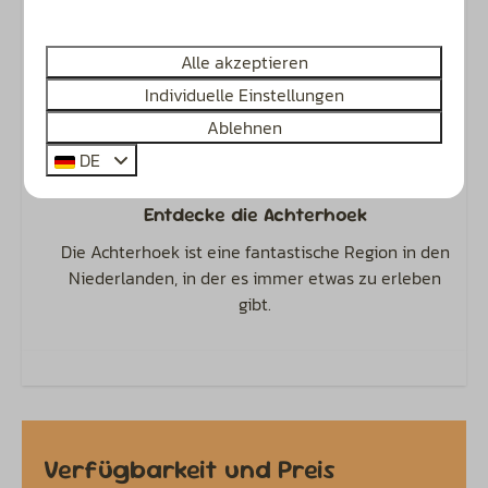
Camping, Glamping & Unterkünfte
Der ideale Ort für Familien mit Kindern bis 12 Jahre
Alle akzeptieren
und
für Gäste ab 50+.
Individuelle Einstellungen
Ablehnen
DE
Entdecke die Achterhoek
Die Achterhoek ist eine fantastische Region in den
Niederlanden, in der es immer etwas zu erleben
gibt.
Verfügbarkeit und Preis