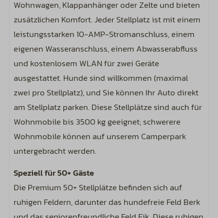
Wohnwagen, Klappanhänger oder Zelte und bieten
Standort
zusätzlichen Komfort. Jeder Stellplatz ist mit einem
leistungsstarken 10-AMP-Stromanschluss, einem
In der Nähe des Toilettenblocks
eigenen Wasseranschluss, einem Abwasserabfluss
und kostenlosem WLAN für zwei Geräte
Sport und Aktivitäten
ausgestattet. Hunde sind willkommen (maximal
Freibad
zwei pro Stellplatz), und Sie können Ihr Auto direkt
am Stellplatz parken. Diese Stellplätze sind auch für
Unterhaltung
Wohnmobile bis 3500 kg geeignet; schwerere
Wohnmobile können auf unserem Camperpark
Inklusive WLAN-Code für zwei Geräte
untergebracht werden.
Speziell für 50+ Gäste
Die Premium 50+ Stellplätze befinden sich auf
ruhigen Feldern, darunter das hundefreie Feld Berk
und das seniorenfreundliche Feld Eik. Diese ruhigen